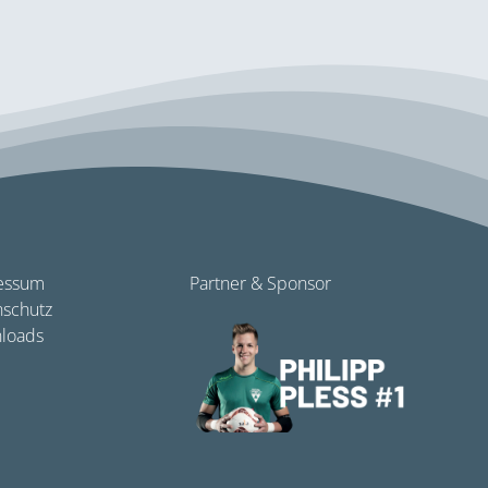
essum
Partner & Sponsor
nschutz
loads