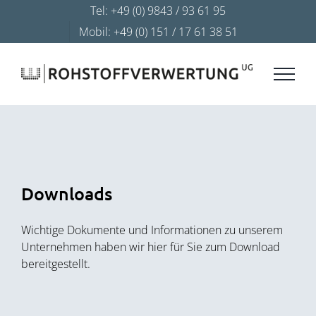
Zum
Tel: +49 (0) 9843 / 93 61 95
Inhalt
Mobil: +49 (0) 151 / 17 61 38 51
springen
Downloads
Wichtige Dokumente und Informationen zu unserem
Unternehmen haben wir hier für Sie zum Download
bereitgestellt.