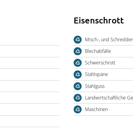
Eisenschrott
Misch-, und Schredder
Blechabfälle
Schwerschrott
Stahlspäne
Stahlguss
Landwirtschaftliche Ge
Maschinen