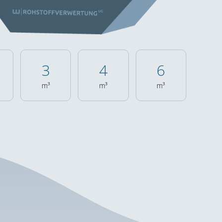
4
6
9
m³
m³
m³