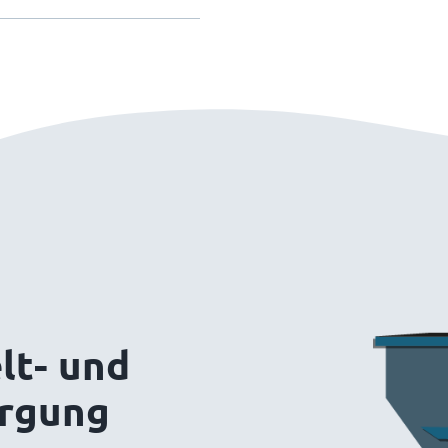
lt- und
orgung