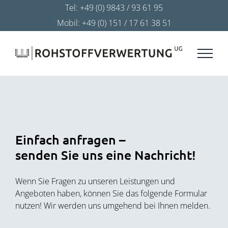
Zum
Tel: +49 (0) 9843 / 93 61 95
Inhalt
Mobil: +49 (0) 151 / 17 61 38 51
springen
Einfach anfragen –
senden Sie uns eine Nachricht!
Wenn Sie Fragen zu unseren Leistungen und
Angeboten haben, können Sie das folgende Formular
nutzen! Wir werden uns umgehend bei Ihnen melden.